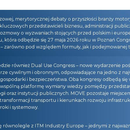
owej, merytorycznej debaty o przyszłości branży motory
luczowych przedstawicieli biznesu, administracji public
rozmowy o wyzwaniach stojących przed polskim i europe
u, która odbędzie się 27 maja 2026 roku w Poznań Congr
– zarówno pod względem formuły, jak i podejmowanej t
będzie również Dual Use Congress – nowe wydarzenie p
ze cywilnym i obronnym, odpowiadające na jedno z najwa
ospodarki i bezpieczeństwa. Oba kongresy odbędą się w
wspólną platformę wymiany wiedzy pomiędzy przedstawi
i oraz instytucji publicznych. MOVE pozostaje miejscem
 transformacji transportu i kierunkach rozwoju infrastru
oki i systemowy.
ę równolegle z ITM Industry Europe – jednymi z najwa