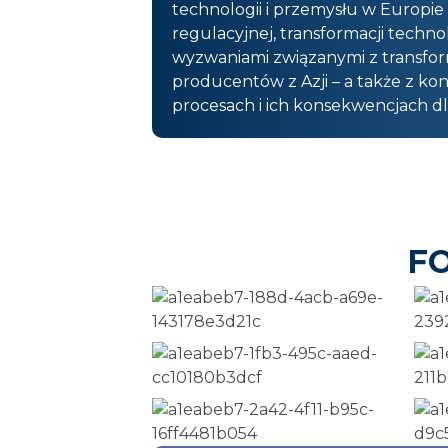
technologii i przemysłu w Europie
regulacyjnej, transformacji techn
wyzwaniami związanymi z transform
producentów z Azji – a także z k
procesach i ich konsekwencjach 
F