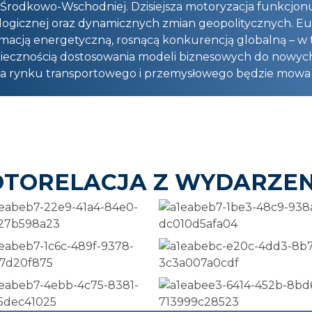
 Środkowo-Wschodniej. Dzisiejsza motoryzacja funkcjon
ologicznej oraz dynamicznych zmian geopolitycznych. Eur
acją energetyczną, rosnącą konkurencją globalną – w ty
oniecznością dostosowania modeli biznesowych do nowyc
dla rynku transportowego i przemysłowego będzie mow
OTORELACJA Z WYDARZEN