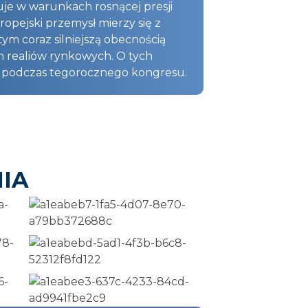
uje w warunkach rosnącej presji
opejski przemysł mierzy się z
m coraz silniejszą obecnością
h realiów rynkowych. O tych
a podczas tegorocznego kongresu.
IA